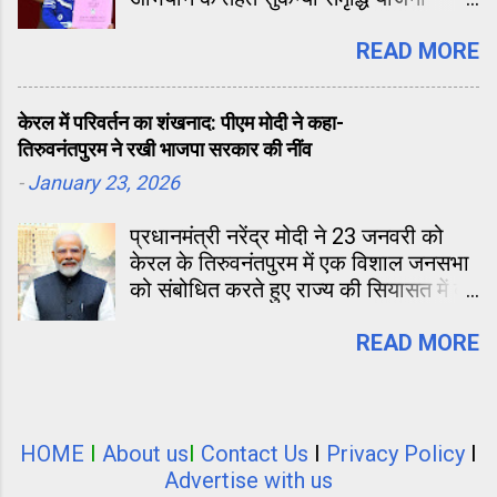
(SSY) की शुरुआत हुई थी, तब किसी ने सोचा
नहीं था कि यह योजना देश के करोड़ों घरों की
READ MORE
तकदीर बदल देगी। आज 2026 में, जब यह
योजना अपनी 11वीं वर्षगांठ मना रही है, तो
केरल में परिवर्तन का शंखनाद: पीएम मोदी ने कहा-
आंकड़े इसकी सफलता की गवाही खुद दे रहे
तिरुवनंतपुरम ने रखी भाजपा सरकार की नींव
हैं।
-
January 23, 2026
प्रधानमंत्री नरेंद्र मोदी ने 23 जनवरी को
केरल के तिरुवनंतपुरम में एक विशाल जनसभा
को संबोधित करते हुए राज्य की सियासत में बड़े
बदलाव का दावा किया है। पीएम ने कहा कि
तिरुवनंतपुरम नगर निगम में भाजपा की जीत
READ MORE
कोई साधारण घटना नहीं है, बल्कि इसने केरल
में भाजपा की अगली सरकार की नींव रख दी
है। उन्होंने विपक्षी गठबंधन एलडीएफ (LDF)
और यूडीएफ (UDF) पर कड़ा प्रहार करते हुए
HOME
I
About us
I
Contact Us
I
Privacy Policy
I
इसे भ्रष्टाचार और तुष्टिकरण की जुगलबंदी
Advertise with us