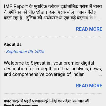
IMF Report के मुताबिक ग्लोबल इकोनॉमिक ग्रोथ में भारत
ने अमेरिका को पीछे छोड़ा। एलन मस्क बोले— पावर बैलेंस
बदल रहा है। दुनिया की अर्थव्यवस्था एक बड़े बदलाव के दौर
से गुजर रही है और इसका सबसे बड़ा संकेत भारत की तेज़
आर्थिक बढ़त है। अंतरराष्ट्रीय मुद्रा कोष (IMF) की ताज़ा
READ MORE
रिपोर्ट के अनुसार, ग्लोबल इकोनॉमिक ग्रोथ में योगदान के
मामले में भारत ने अमेरिका को पीछे छोड़ते हुए दूसरा स्थान
About Us
हासिल कर लिया है। यह उपलब्धि न केवल भारत की आर्थिक
ताकत को दर्शाती है, बल्कि वैश्विक पावर बैलेंस के एशिया की
-
September 05, 2025
ओर झुकने का संकेत भी देती है।
Welcome to Siyasat.in , your premier digital
destination for in-depth political analysis, news,
and comprehensive coverage of Indian
governance and global affairs. As our name
suggests, Siyasat.in is dedicated to the world
READ MORE
of politics. Our mission is to go beyond the
headlines and provide our readers with the
बजट सत्र से पहले प्रधानमंत्री मोदी का संदेश: समाधान की
"story behind the story." We believe that a well-