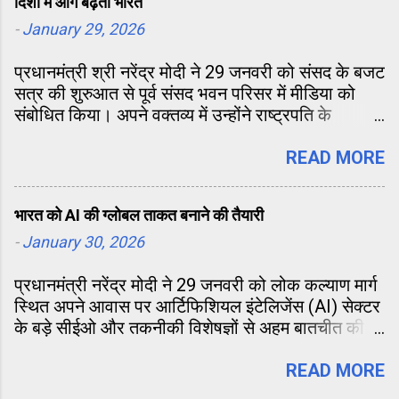
दिशा में आगे बढ़ता भारत
informed citizenry is the backbone of a vibrant
democracy, and we strive to provide unbiased,
-
January 29, 2026
factual, and timely information to our audience.
प्रधानमंत्री श्री नरेंद्र मोदी ने 29 जनवरी को संसद के बजट
What We Offer: Political Analysis: Expert takes
सत्र की शुरुआत से पूर्व संसद भवन परिसर में मीडिया को
on election strategies, policy changes, and
संबोधित किया। अपने वक्तव्य में उन्होंने राष्ट्रपति के
legislative updates. National Affairs: Timely
अभिभाषण, बजट सत्र की महत्ता और देश के दीर्घकालिक
reports on the events shaping the future of
विकास के दृष्टिकोण पर विचार साझा किए। प्रधानमंत्री ने
READ MORE
India. Governance & Policy: Simplifying
कहा कि वर्तमान समय व्यवधान का नहीं, बल्कि समाधान का
complex government schemes and decisions
है। उन्होंने सभी माननीय सांसदों से आग्रह किया कि संसद के
for the common man. Public Opinion: A
भारत को AI की ग्लोबल ताकत बनाने की तैयारी
इस महत्वपूर्ण सत्र के दौरान राष्ट्रहित में समाधानकारी
platform for diverse voices and perspectives
निर्णयों को प्राथमिकता दी जाए।
-
January 30, 2026
on pressing national issues. At Siyasat.in , we
maintain the highest standards of journalistic
प्रधानमंत्री नरेंद्र मोदी ने 29 जनवरी को लोक कल्याण मार्ग
ethics. We are committed to transpare...
स्थित अपने आवास पर आर्टिफिशियल इंटेलिजेंस (AI) सेक्टर
के बड़े सीईओ और तकनीकी विशेषज्ञों से अहम बातचीत की।
यह मुलाकात फरवरी में होने वाले इंडिया-AI इम्पैक्ट समिट से
पहले काफी महत्वपूर्ण मानी जा रही है।
READ MORE