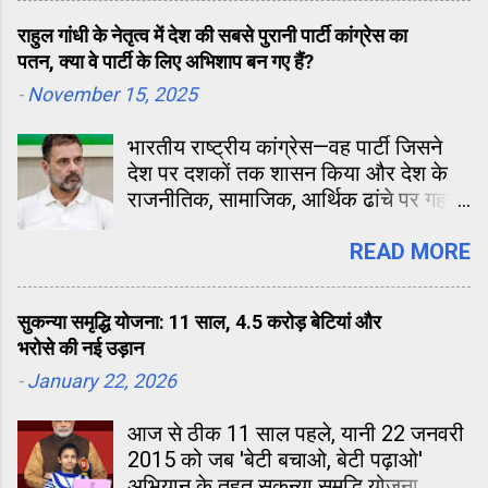
राहुल गांधी के नेतृत्व में देश की सबसे पुरानी पार्टी कांग्रेस का
पतन, क्या वे पार्टी के लिए अभिशाप बन गए हैं?
-
November 15, 2025
भारतीय राष्ट्रीय कांग्रेस—वह पार्टी जिसने
देश पर दशकों तक शासन किया और देश के
राजनीतिक, सामाजिक, आर्थिक ढांचे पर गहरी
छाप छोड़ी—आज अपने इतिहास के सबसे गहरे
और दर्दनाक संकट से गुजर रही है। हालत यह
READ MORE
है कि जब-जब चुनाव आते हैं, कांग्रेस की हार
लगभग तय मानी जाती है। लोकसभा हो या
सुकन्या समृद्धि योजना: 11 साल, 4.5 करोड़ बेटियां और
विधानसभा या स्थानीय निकाय, हार की
भरोसे की नई उड़ान
फेहरिस्त लगातार लंबी होती जा रही है। आज
-
January 22, 2026
यह पार्टी केवल चुनाव नहीं हार रही, बल्कि
अपनी पहचान, अपना प्रभाव और अपना
आज से ठीक 11 साल पहले, यानी 22 जनवरी
आत्मविश्वास तीनों खोती जा रही है।
2015 को जब 'बेटी बचाओ, बेटी पढ़ाओ'
अभियान के तहत सुकन्या समृद्धि योजना