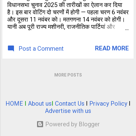
विधानसभा चुनाव 2025 की तारीखों का ऐलान कर दिया
है। इस बार वोटिंग दो चरणों में होगी — पहला चरण 6 नवंबर
और दूसरा 11 नवंबर को। मतगणना 14 नवंबर को होगी।
यानी अब पूरी राज्य मशीनरी, राजनीतिक पार्टियां और
मतदाता — सब तैयार हो रहे हैं इस लोकतंत्र के सबसे बड़े
पर्व के लिए। विधानसभा की मौजूदा अवधि 22 नवंबर को
READ MORE
खत्म हो रही है, इसलिए इससे पहले नई सरकार चुनना
Post a Comment
जरूरी है। एलान के साथ ही पूरे बिहार में आचार संहिता
लागू हो चुकी है यानी अब न तो कोई नई सरकारी योजना
शुरू होगी और न ही सरकारी पैसे से प्रचार।
MORE POSTS
HOME
I
About us
I
Contact Us
I
Privacy Policy
I
Advertise with us
Powered by Blogger