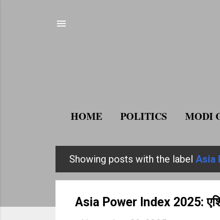
HOME
POLITICS
MODI 
Showing posts with the label
Asia 
P
o
s
Asia Power Index 2025: एशिया
t