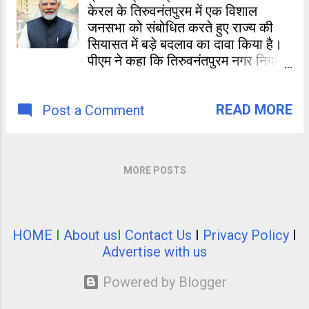
केरल के तिरुवनंतपुरम में एक विशाल
जनसभा को संबोधित करते हुए राज्य की
सियासत में बड़े बदलाव का दावा किया है।
पीएम ने कहा कि तिरुवनंतपुरम नगर निगम में
भाजपा की जीत कोई साधारण घटना नहीं है,
बल्कि इसने केरल में भाजपा की अगली
READ MORE
Post a Comment
सरकार की नींव रख दी है। उन्होंने विपक्षी
गठबंधन एलडीएफ (LDF) और यूडीएफ
(UDF) पर कड़ा प्रहार करते हुए इसे
भ्रष्टाचार और तुष्टिकरण की जुगलबंदी
MORE POSTS
करार दिया।
HOME
I
About us
I
Contact Us
I
Privacy Policy
I
Advertise with us
Powered by Blogger