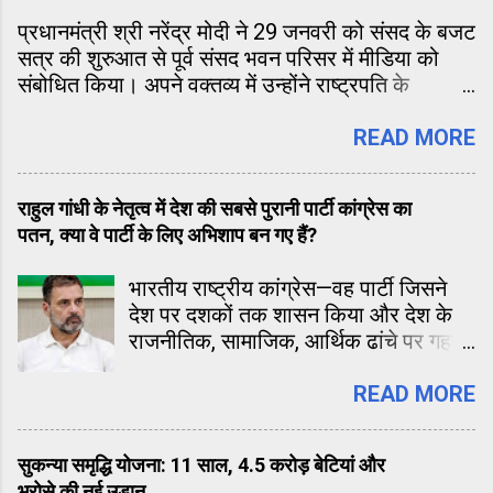
platform for diverse voices and perspectives
प्रधानमंत्री श्री नरेंद्र मोदी ने 29 जनवरी को संसद के बजट
on pressing national issues. At Siyasat.in , we
सत्र की शुरुआत से पूर्व संसद भवन परिसर में मीडिया को
maintain the highest standards of journalistic
संबोधित किया। अपने वक्तव्य में उन्होंने राष्ट्रपति के
ethics. We are committed to transpare...
अभिभाषण, बजट सत्र की महत्ता और देश के दीर्घकालिक
विकास के दृष्टिकोण पर विचार साझा किए। प्रधानमंत्री ने
READ MORE
कहा कि वर्तमान समय व्यवधान का नहीं, बल्कि समाधान का
है। उन्होंने सभी माननीय सांसदों से आग्रह किया कि संसद के
राहुल गांधी के नेतृत्व में देश की सबसे पुरानी पार्टी कांग्रेस का
इस महत्वपूर्ण सत्र के दौरान राष्ट्रहित में समाधानकारी
पतन, क्या वे पार्टी के लिए अभिशाप बन गए हैं?
निर्णयों को प्राथमिकता दी जाए।
भारतीय राष्ट्रीय कांग्रेस—वह पार्टी जिसने
देश पर दशकों तक शासन किया और देश के
राजनीतिक, सामाजिक, आर्थिक ढांचे पर गहरी
छाप छोड़ी—आज अपने इतिहास के सबसे गहरे
और दर्दनाक संकट से गुजर रही है। हालत यह
READ MORE
है कि जब-जब चुनाव आते हैं, कांग्रेस की हार
लगभग तय मानी जाती है। लोकसभा हो या
सुकन्या समृद्धि योजना: 11 साल, 4.5 करोड़ बेटियां और
विधानसभा या स्थानीय निकाय, हार की
भरोसे की नई उड़ान