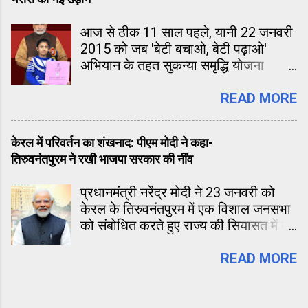
फेहरिस्त लगातार लंबी होती जा रही है। आज
यह पार्टी केवल चुनाव नहीं हार रही, बल्कि
आज से ठीक 11 साल पहले, यानी 22 जनवरी
अपनी पहचान, अपना प्रभाव और अपना
2015 को जब 'बेटी बचाओ, बेटी पढ़ाओ'
आत्मविश्वास तीनों खोती जा रही है।
अभियान के तहत सुकन्या समृद्धि योजना
(SSY) की शुरुआत हुई थी, तब किसी ने सोचा
नहीं था कि यह योजना देश के करोड़ों घरों की
READ MORE
तकदीर बदल देगी। आज 2026 में, जब यह
योजना अपनी 11वीं वर्षगांठ मना रही है, तो
केरल में परिवर्तन का शंखनाद: पीएम मोदी ने कहा-
आंकड़े इसकी सफलता की गवाही खुद दे रहे
तिरुवनंतपुरम ने रखी भाजपा सरकार की नींव
हैं।
प्रधानमंत्री नरेंद्र मोदी ने 23 जनवरी को
केरल के तिरुवनंतपुरम में एक विशाल जनसभा
को संबोधित करते हुए राज्य की सियासत में बड़े
बदलाव का दावा किया है। पीएम ने कहा कि
तिरुवनंतपुरम नगर निगम में भाजपा की जीत
READ MORE
कोई साधारण घटना नहीं है, बल्कि इसने केरल
में भाजपा की अगली सरकार की नींव रख दी