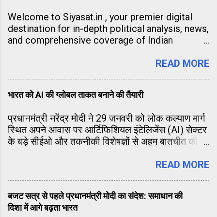
ताकत को दर्शाती है, बल्कि वैश्विक पावर बैलेंस के एशिया की
Welcome to Siyasat.in , your premier digital
ओर झुकने का संकेत भी देती है।
destination for in-depth political analysis, news,
and comprehensive coverage of Indian
governance and global affairs. As our name
suggests, Siyasat.in is dedicated to the world
READ MORE
of politics. Our mission is to go beyond the
headlines and provide our readers with the
भारत को AI की ग्लोबल ताकत बनाने की तैयारी
"story behind the story." We believe that a well-
informed citizenry is the backbone of a vibrant
प्रधानमंत्री नरेंद्र मोदी ने 29 जनवरी को लोक कल्याण मार्ग
democracy, and we strive to provide unbiased,
स्थित अपने आवास पर आर्टिफिशियल इंटेलिजेंस (AI) सेक्टर
factual, and timely information to our audience.
के बड़े सीईओ और तकनीकी विशेषज्ञों से अहम बातचीत की।
What We Offer: Political Analysis: Expert takes
यह मुलाकात फरवरी में होने वाले इंडिया-AI इम्पैक्ट समिट से
on election strategies, policy changes, and
पहले काफी महत्वपूर्ण मानी जा रही है।
READ MORE
legislative updates. National Affairs: Timely
reports on the events shaping the future of
India. Governance & Policy: Simplifying
बजट सत्र से पहले प्रधानमंत्री मोदी का संदेश: समाधान की
complex government schemes and decisions
दिशा में आगे बढ़ता भारत
for the common man. Public Opinion: A