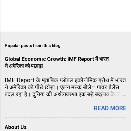
Popular posts from this blog
Global Economic Growth: IMF Report में भारत
ने अमेरिका को पछाड़ा
IMF Report के मुताबिक ग्लोबल इकोनॉमिक ग्रोथ में भारत
ने अमेरिका को पीछे छोड़ा। एलन मस्क बोले— पावर बैलेंस
बदल रहा है। दुनिया की अर्थव्यवस्था एक बड़े बदलाव के दौर
से गुजर रही है और इसका सबसे बड़ा संकेत भारत की तेज़
आर्थिक बढ़त है। अंतरराष्ट्रीय मुद्रा कोष (IMF) की ताज़ा
READ MORE
रिपोर्ट के अनुसार, ग्लोबल इकोनॉमिक ग्रोथ में योगदान के
मामले में भारत ने अमेरिका को पीछे छोड़ते हुए दूसरा स्थान
About Us
हासिल कर लिया है। यह उपलब्धि न केवल भारत की आर्थिक