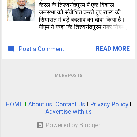
केरल के तिरुवनंतपुरम में एक विशाल
जनसभा को संबोधित करते हुए राज्य की
सियासत में बड़े बदलाव का दावा किया है।
पीएम ने कहा कि तिरुवनंतपुरम नगर निगम में
भाजपा की जीत कोई साधारण घटना नहीं है,
बल्कि इसने केरल में भाजपा की अगली
READ MORE
Post a Comment
सरकार की नींव रख दी है। उन्होंने विपक्षी
गठबंधन एलडीएफ (LDF) और यूडीएफ
(UDF) पर कड़ा प्रहार करते हुए इसे
भ्रष्टाचार और तुष्टिकरण की जुगलबंदी
MORE POSTS
करार दिया।
HOME
I
About us
I
Contact Us
I
Privacy Policy
I
Advertise with us
Powered by Blogger